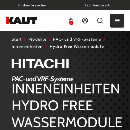
Endverbraucher
Fachhandwerk
alt springen
0
Start
Produkte
PAC- und VRF-Systeme
Inneneinheiten
Hydro Free Wassermodule
PAC- und VRF-Systeme
INNENEINHEITEN
HYDRO FREE
WASSERMODULE