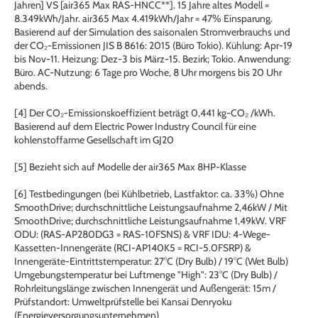
Jahren] VS [air365 Max RAS-HNCC**]. 15 Jahre altes Modell =
8.349kWh/Jahr. air365 Max 4.419kWh/Jahr = 47% Einsparung.
Basierend auf der Simulation des saisonalen Stromverbrauchs und
der CO₂-Emissionen JIS B 8616: 2015 (Büro Tokio). Kühlung: Apr-19
bis Nov-11. Heizung: Dez-3 bis März-15. Bezirk; Tokio. Anwendung:
Büro. AC-Nutzung: 6 Tage pro Woche, 8 Uhr morgens bis 20 Uhr
abends.
[4] Der CO₂-Emissionskoeffizient beträgt 0,441 kg-CO₂ /kWh.
Basierend auf dem Electric Power Industry Council für eine
kohlenstoffarme Gesellschaft im GJ20
[5] Bezieht sich auf Modelle der air365 Max 8HP-Klasse
[6] Testbedingungen (bei Kühlbetrieb, Lastfaktor: ca. 33%) Ohne
SmoothDrive; durchschnittliche Leistungsaufnahme 2,46kW / Mit
SmoothDrive; durchschnittliche Leistungsaufnahme 1,49kW. VRF
ODU: (RAS-AP280DG3 = RAS-10FSNS) & VRF IDU: 4-Wege-
Kassetten-Innengeräte (RCI-AP140K5 = RCI-5.0FSRP) &
Innengeräte-Eintrittstemperatur: 27°C (Dry Bulb) / 19°C (Wet Bulb)
Umgebungstemperatur bei Luftmenge "High": 23°C (Dry Bulb) /
Rohrleitungslänge zwischen Innengerät und Außengerät: 15m /
Prüfstandort: Umweltprüfstelle bei Kansai Denryoku
(Energieversorgungsunternehmen)