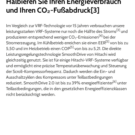
Halbieren Sie Ihren Energieverbrauch
und Ihren CO₂-Fußabdruck[3]
Im Vergleich zur VRF-Technologie vor 15 Jahren verbrauchen unsere
[3]
leistungsstarken VRF-Systeme nur noch die Hälfte des Stroms
und
[4]
produzieren entsprechend weniger CO₂-Emissionen
bei der
[5]
Stromerzeugung. Im Kühlbetrieb erreichen sie einen EER
von bis zu
[5]
5,50 und im Heizbetrieb einen COP
von bis zu 5,21. Die direkte
Leistungsregelungstechnologie SmoothDrive von Hitachi wird
gleichzeitig genutzt. Sie ist für einige Hitachi-VRF-Systeme verfügbar
und ermöglicht eine präzise Temperaturüberwachung und Steuerung
der Scroll-Kompressorfrequenz. Dadurch werden die Ein- und
Ausschaltzyklen des Kompressors unter Teillastbedingungen
[6]
reduziert. SmoothDrive 2.0 ist bis zu 39% energieeffizienter
unter
Teillastbedingungen, die in den gesetzlichen Energieeffizienzklassen
nicht berücksichtigt werden.