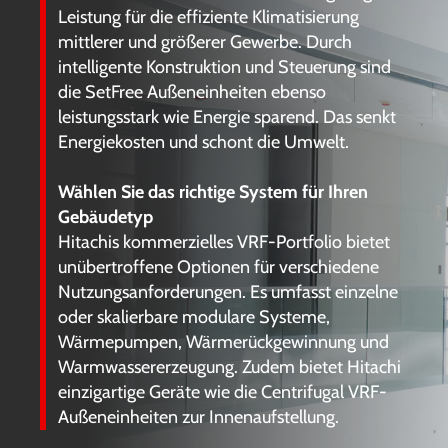
Leistung für die effiziente Klimatisierung
mittlerer und größerer Gewerbe. Durch
intelligente Konstruktion und Steuerung sind
die SetFree Außeneinheiten ebenso
leistungsstark wie Energie sparend. Das senkt
Energiekosten und schont die Umwelt.
Wählen Sie das richtige System für Ihren
Gebäudetyp
Hitachis kommerzielles VRF-Portfolio bietet
unübertroffene Optionen für verschiedene
Nutzungsanforderungen. Es umfasst einzelne
oder skalierbare modulare Systeme,
Wärmepumpen, Wärmerückgewinnung und
Warmwassererzeugung. Zudem bietet Hitachi
einzigartige Geräte wie die Centrifugal VRF-
Außeneinheiten zur Innenaufstellung.