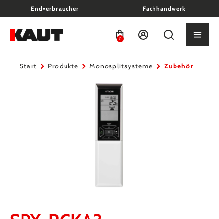
Endverbraucher
Fachhandwerk
alt springen
0
Start
Produkte
Monosplitsysteme
Zubehör
Bildergalerie überspringen