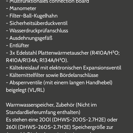
- Multifunktionales connection board
- Manometer
- Filter-Ball-Kugelhahn
- Sicherheitsüberduckventil
- Wasserdruckprüfanschluss
- Ausdehnungsgefäß
- Entlüfter
- 3x Edelstahl Plattenwärmetauscher (R410A/H²O;
R410A/R134A; R134A/H²O).
- Kältekreislauf mit elektronischen Expansionsventil
- Kältemittelfilter sowie Bördelanschlüsse
- Absperrventile (mit einem langen Handhebel)
beigelegt (VL/RL)
Warmwasserspeicher, Zubehör (Nicht im
Standardlieferumfang enthalten)
Es stehen eine 200l (DHWS-200S-2.7H2E) oder
260l (DHWS-260S-2.7H2E) Speichergröße zur