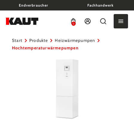
Endverbraucher
Fachhandwerk
alt springen
0
Start
Produkte
Heizwärmepumpen
Hochtemperaturwärmepumpen
Bildergalerie überspringen