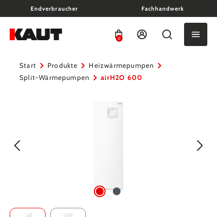
Endverbraucher
Fachhandwerk
alt springen
0
Start
Produkte
Heizwärmepumpen
Split-Wärmepumpen
airH2O 600
Bildergalerie überspringen