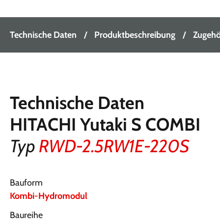
Technische Daten
Produktbeschreibung
Zugehör
Technische Daten
HITACHI Yutaki S COMBI
Typ
RWD-2.5RW1E-220S
Bauform
Kombi-Hydromodul
Baureihe