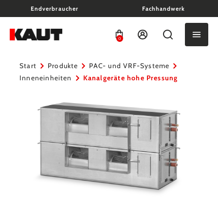
Endverbraucher
Fachhandwerk
alt springen
0
Start
Produkte
PAC- und VRF-Systeme
Inneneinheiten
Kanalgeräte hohe Pressung
Bildergalerie überspringen