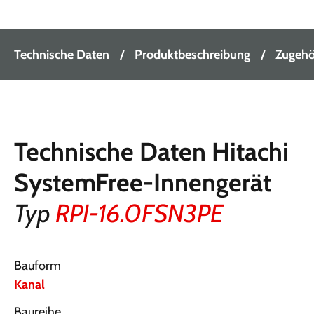
Technische Daten
Produktbeschreibung
Zugehör
Technische Daten Hitachi
SystemFree-Innengerät
Typ
RPI-16.0FSN3PE
Bauform
Kanal
Baureihe