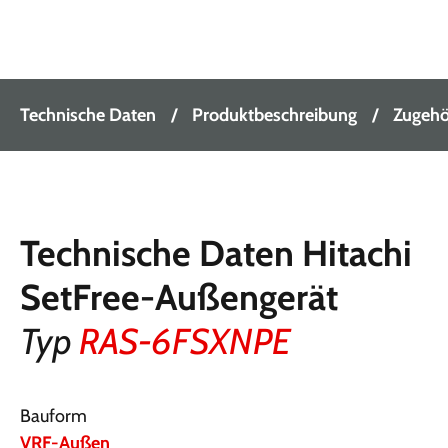
Technische Daten
Produktbeschreibung
Zugehör
Technische Daten Hitachi
SetFree-Außengerät
Typ
RAS-6FSXNPE
Bauform
VRF-Außen