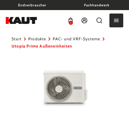
Endverbraucher
Fachhandwerk
alt springen
0
Start
Produkte
PAC- und VRF-Systeme
Utopia Prime Außeneinheiten
Bildergalerie überspringen