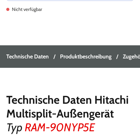
Nicht verfügbar
Technische Daten
Produktbeschreibung
Zugehör
Technische Daten Hitachi
Multisplit-Außengerät
Typ
RAM-90NYP5E