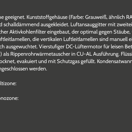
 geeignet. Kunststoffgehäuse (Farbe: Grauweiß, ähnlich 
 schalldämmend ausgekleidet. Luftansauggitter mit zweitei
ischer Aktivkohlenfilter eingebaut, der optimal gegen Stäube,
ftleitlamellen, die vertikalen Luftleitlamellen sind manuell ei
sch ausgewuchtet. Vierstufiger DC-Lüftermotor für leisen B
ls Rippenrohrwärmetauscher in CU-AL Ausführung. Flüssigk
trocknet, evakuiert und mit Schutzgas gefüllt. Kondensat
angeschlossen werden.
ltizone:
onozone: