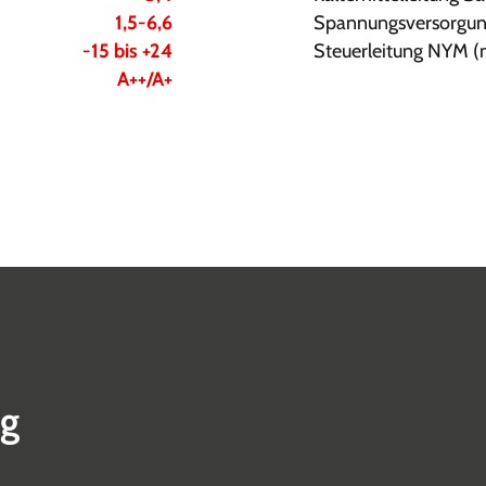
1,5-6,6
Spannungsversorgun
-15 bis +24
Steuerleitung NYM 
A++/A+
ng