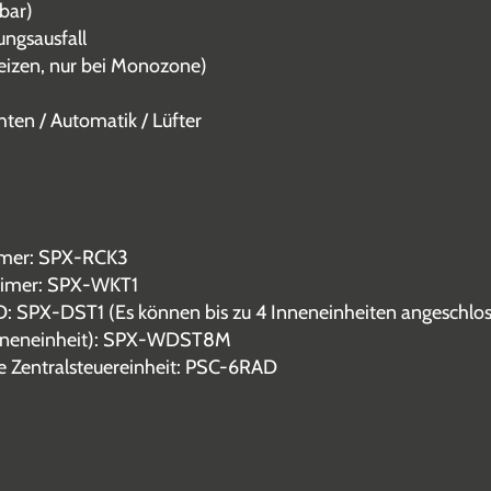
rbar)
ngsausfall
eizen, nur bei Monozone)
hten / Automatik / Lüfter
Timer: SPX-RCK3
Timer: SPX-WKT1
CD: SPX-DST1 (Es können bis zu 4 Inneneinheiten angeschlo
e Inneneinheit): SPX-WDST8M
ne Zentralsteuereinheit: PSC-6RAD