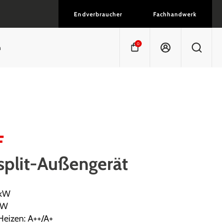
Endverbraucher
Fachhandwerk
0
n
F
isplit-Außengerät
 kW
kW
Heizen: A++/A+