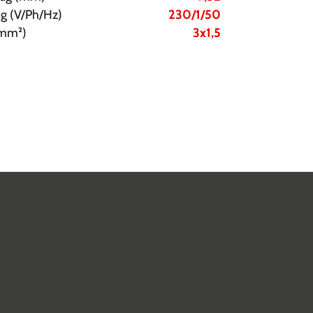
g (V/Ph/Hz)
230/1/50
(mm²)
3x1,5