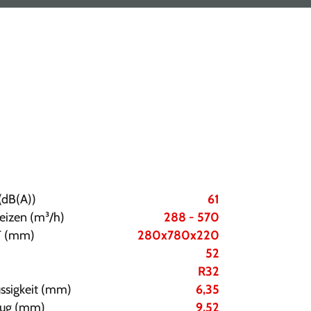
(dB(A))
61
eizen (m³/h)
288 - 570
T (mm)
280x780x220
52
R32
üssigkeit (mm)
6,35
Saug (mm)
9,52