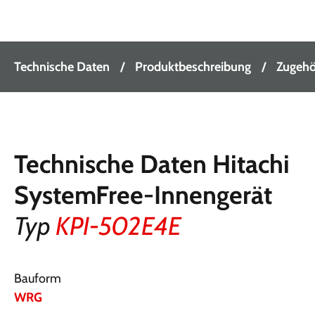
Technische Daten
Produktbeschreibung
Zugehör
Technische Daten Hitachi
SystemFree-Innengerät
Typ
KPI-502E4E
Bauform
WRG