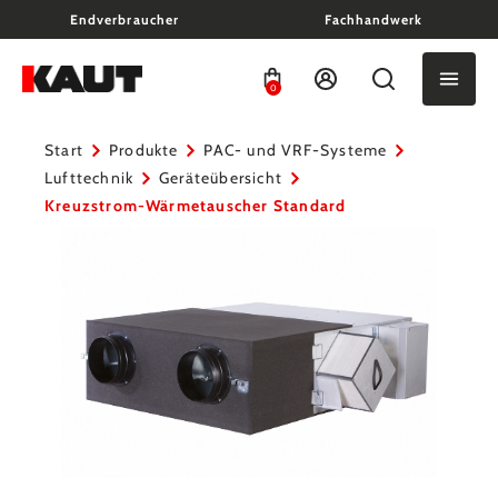
Endverbraucher
Fachhandwerk
alt springen
0
Start
Produkte
PAC- und VRF-Systeme
Lufttechnik
Geräteübersicht
Kreuzstrom-Wärmetauscher Standard
Bildergalerie überspringen